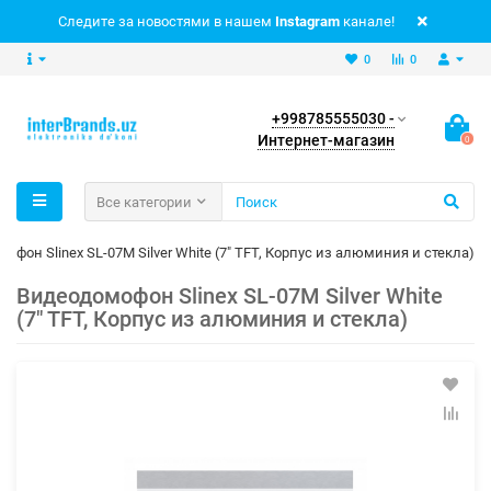
Следите за новостями в нашем
Instagram
канале!
0
0
+998785555030 -
Интернет-магазин
0
Все категории
офон Slinex SL-07M Silver White (7" TFT, Корпус из алюминия и стекла)
Видеодомофон Slinex SL-07M Silver White
(7" TFT, Корпус из алюминия и стекла)