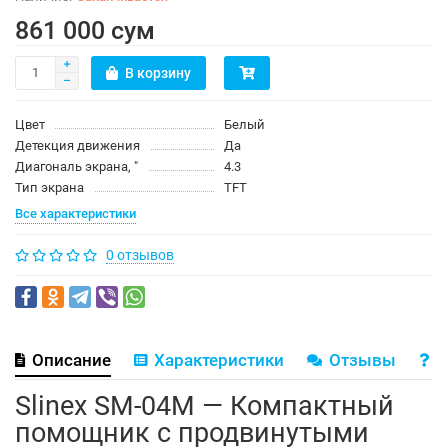
861 000 сум
В корзину
Цвет
Белый
Детекция движения
Да
Диагональ экрана, ″
4.3
Тип экрана
TFT
Все характеристики
0 отзывов
Описание
Характеристики
Отзывы
В
Slinex SM-04M — Компактный
помощник с продвинутыми