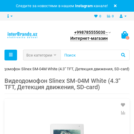
Следите за новостями в нашем
Instagram
канале!
0
0
+998785555030 -
Интернет-магазин
0
Все категории
одомофон Slinex SM-04M White (4.3" TFT, Детекция движения, SD-card)
Видеодомофон Slinex SM-04M White (4.3"
TFT, Детекция движения, SD-card)