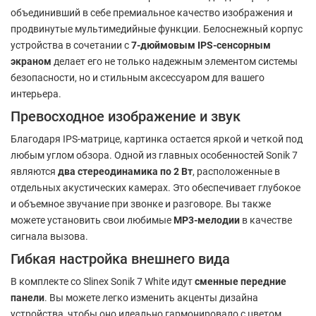
объединивший в себе премиальное качество изображения и
продвинутые мультимедийные функции. Белоснежный корпус
устройства в сочетании с
7-дюймовым IPS-сенсорным
экраном
делает его не только надежным элементом системы
безопасности, но и стильным аксессуаром для вашего
интерьера.
Превосходное изображение и звук
Благодаря IPS-матрице, картинка остается яркой и четкой под
любым углом обзора. Одной из главных особенностей Sonik 7
являются
два стереодинамика по 2 Вт
, расположенные в
отдельных акустических камерах. Это обеспечивает глубокое
и объемное звучание при звонке и разговоре. Вы также
можете установить свои любимые
MP3-мелодии
в качестве
сигнала вызова.
Гибкая настройка внешнего вида
В комплекте со Slinex Sonik 7 White идут
сменные передние
панели
. Вы можете легко изменить акценты дизайна
устройства, чтобы оно идеально гармонировало с цветом