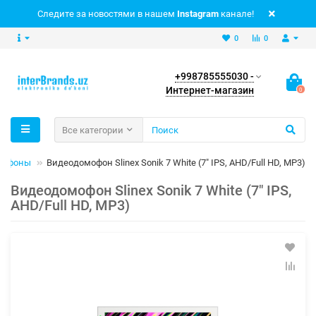
Следите за новостями в нашем
Instagram
канале!
0
0
+998785555030 -
Интернет-магазин
0
Все категории
мофоны
Видеодомофон Slinex Sonik 7 White (7" IPS, AHD/Full HD, MP3)
Видеодомофон Slinex Sonik 7 White (7" IPS,
AHD/Full HD, MP3)