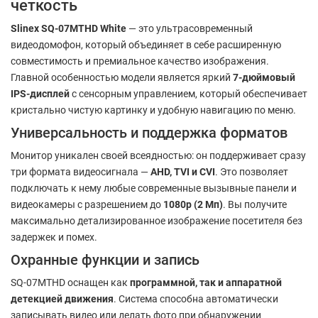
четкость
Slinex SQ-07MTHD White
— это ультрасовременный
видеодомофон, который объединяет в себе расширенную
совместимость и премиальное качество изображения.
Главной особенностью модели является яркий
7-дюймовый
IPS-дисплей
с сенсорным управлением, который обеспечивает
кристально чистую картинку и удобную навигацию по меню.
Универсальность и поддержка форматов
Монитор уникален своей всеядностью: он поддерживает сразу
три формата видеосигнала —
AHD, TVI и CVI
. Это позволяет
подключать к нему любые современные вызывные панели и
видеокамеры с разрешением до
1080p (2 Мп)
. Вы получите
максимально детализированное изображение посетителя без
задержек и помех.
Охранные функции и запись
SQ-07MTHD оснащен как
программной, так и аппаратной
детекцией движения
. Система способна автоматически
записывать видео или делать фото при обнаружении