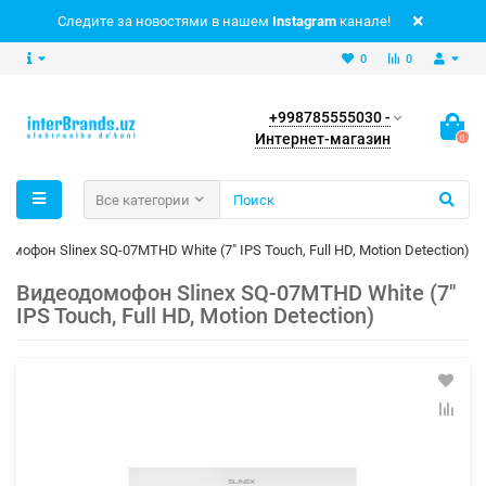
Следите за новостями в нашем
Instagram
канале!
0
0
+998785555030 -
Интернет-магазин
0
Все категории
омофон Slinex SQ-07MTHD White (7" IPS Touch, Full HD, Motion Detection)
Видеодомофон Slinex SQ-07MTHD White (7"
IPS Touch, Full HD, Motion Detection)