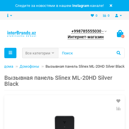
Следите за новостями в нашем
Instagram
канале!
0
0
+998785555030 -
Интернет-магазин
0
Все категории
ля дома
Домофоны
Вызывная панель Slinex ML-20HD Silver Black
Вызывная панель Slinex ML-20HD Silver
Black