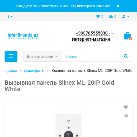
Следите за новостями в нашем
Instagram
канале!
0
0
+998785555030 -
Интернет-магазин
0
Все категории
 для дома
Домофоны
Вызывная панель Slinex ML-20IP Gold White
Вызывная панель Slinex ML-20IP Gold
White