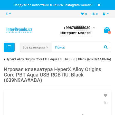
Следите за новостями в нашем
Instagram
канале!
0
0
+998785555030 -
Интернет-магазин
0
Все категории
ра HyperX Alloy Origins Core PBT Aqua USB RGB RU, Black (639N9AA#ABA)
Игровая клавиатура HyperX Alloy Origins
Core PBT Aqua USB RGB RU, Black
(639N9AA#ABA)