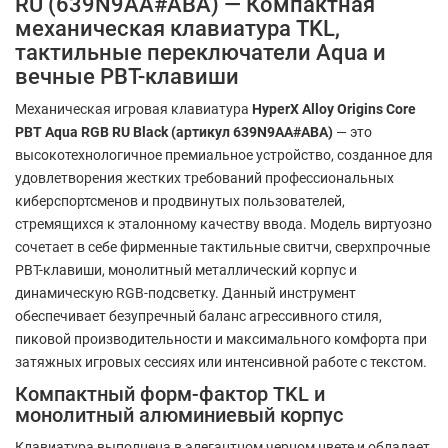
RU (639N9AA#ABA) — Компактная
механическая клавиатура TKL,
тактильные переключатели Aqua и
вечные PBT-клавиши
Механическая игровая клавиатура
HyperX Alloy Origins Core
PBT Aqua RGB RU Black (артикул 639N9AA#ABA)
— это
высокотехнологичное премиальное устройство, созданное для
удовлетворения жестких требований профессиональных
киберспортсменов и продвинутых пользователей,
стремящихся к эталонному качеству ввода. Модель виртуозно
сочетает в себе фирменные тактильные свитчи, сверхпрочные
PBT-клавиши, монолитный металлический корпус и
динамическую RGB-подсветку. Данный инструмент
обеспечивает безупречный баланс агрессивного стиля,
пиковой производительности и максимального комфорта при
затяжных игровых сессиях или интенсивной работе с текстом.
Компактный форм-фактор TKL и
монолитный алюминиевый корпус
Клавиатура выполнена в элегантном черном цвете и обладает