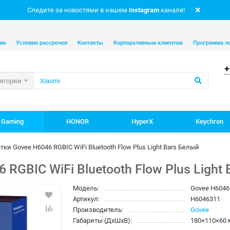
Следите за новостями в нашем
Instagram
канале!
ии
Условия рассрочки
Контакты
Корпоративным клиентам
Программа л
+
тегории
 Gaming
HONOR
HyperX
Keychron
ки Govee H6046 RGBIC WiFi Bluetooth Flow Plus Light Bars Белый
RGBIC WiFi Bluetooth Flow Plus Light
Модель:
Govee H6046
Артикул:
H6046311
Производитель:
Govee
Габариты (ДхШхВ):
180×110×60