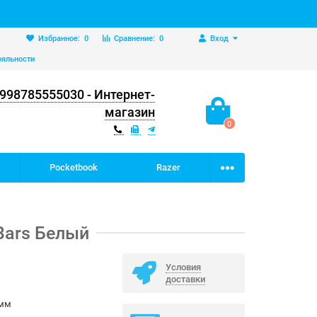
Избранное:
0
Сравнение:
0
Вход
ояльности
998785555030 - Интернет-
магазин
0
Pocketbook
Razer
 Bars Белый
Условия
доставки
 мм