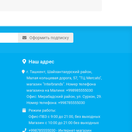
Оформить подписку
Наш адрес
г. Ташкент, Шайхантахурский район,
Малая кольцевая дорога, 57, "ТЦ Mercato",
магазин "Interbrands". Номер телефона
магазина на Малике: +998985555030
Офис: Мирабадский район, ул. Сурхон, 29.
Номер телефона: +998785555030
Режим работы:
Офис-ПВЗ с 9:00 до 21:00, без выходных
Магазин с 10:00 до 21:00 без выходных
+998785555030 - Интернет-магазин