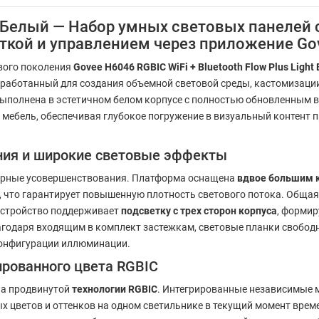
rs Белый — Набор умных световых панелей с
веткой и управлением через приложение G
вого поколения
Govee H6046 RGBIC WiFi + Bluetooth Flow Plus Light
работанный для создания объемной световой среды, кастомизации
ыполнена в эстетичном белом корпусе с полностью обновленным в
и мебель, обеспечивая глубокое погружение в визуальный контент
ния и широкие световые эффекты
ерные усовершенствования. Платформа оснащена
вдвое большим 
 что гарантирует повышенную плотность светового потока. Общая
 Устройство поддерживает
подсветку с трех сторон корпуса
, формир
лагодаря входящим в комплект застежкам, световые планки свобо
конфигурации иллюминации.
ированного цвета RGBIC
на продвинутой
технологии RGBIC
. Интегрированные независимые
 цветов и оттенков на одном светильнике в текущий момент врем