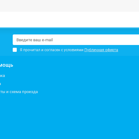
Я прочитал и согласен с условиями
Публичная оферта
мощь
вка
а
ты и схема проезда