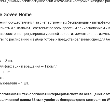
вы, динамические бегущие огни и точечная настройка каждого ра
е Govee Home
ния осуществляется за счет встроенных беспроводных интерфей
ючать и выключать световые полосы простым прикосновением к э
ысокоточная регулировка уровней яркости, моментальное изменен
ы по расписанию и выбор готовых предустановленных сцен для б
 — 2 шт.
ля фиксации и вращения — 1 компл.
 1 шт.
шт.
ьзователя — 1 шт.
 долговечная и технологичная интерьерная система освещения с о
иченной длины 38 см и удобство беспроводного контроля по Wi-F