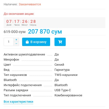
Заканчивается
До окончания акции:
0
7
1
7
2
6
2
7
:
:
:
Дней
Часов
Минут
Секунд
207 870 сум
619 000 сум
В корзину
Активное шумоподавление
Да
Микрофон
Да
Цвет
Синий
Вид
Гарнитура
Тип наушников
TWS-наушники
Bluetooth
Да
Интерфейс подключения
Bluetooth
Разъем зарядки
USB Type-C
Тип подключения
Комбинированное
Все характеристики