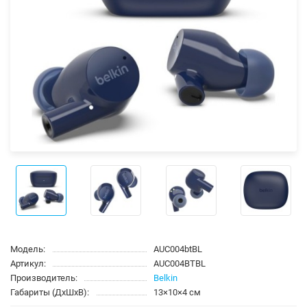
Модель:
AUC004btBL
Артикул:
AUC004BTBL
Производитель:
Belkin
Габариты (ДхШхВ):
13×10×4 см