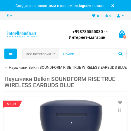
Следите за новостями в нашем
Instagram
канале!
0
0
+998785555030 -
Интернет-магазин
0
Все категории
ры
Наушники Belkin SOUNDFORM RISE TRUE WIRELESS EARBUDS BLUE
Наушники Belkin SOUNDFORM RISE TRUE
WIRELESS EARBUDS BLUE
Акция