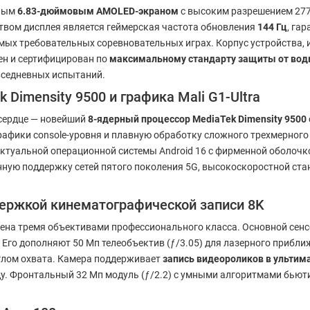
чным
6.83-дюймовым AMOLED-экраном
с высоким разрешением 277
твом дисплея является геймерская частота обновления
144 Гц
, га
мых требовательных соревновательных играх. Корпус устройства, 
ен и сертифицирован по
максимальному стандарту защиты от воды
овседневных испытаний.
imensity 9500 и графика Mali G1-Ultra
 сердце — новейший
8-ядерный процессор MediaTek Dimensity 9500
 графики console-уровня и плавную обработку сложного трехмерног
 актуальной операционной системы Android 16 с фирменной оболоч
ю поддержку сетей пятого поколения 5G, высокоскоростной станда
держкой кинематографической записи 8K
ена тремя объективами профессионального класса. Основной сенсо
 Его дополняют 50 Мп телеобъектив (ƒ/3.05) для лазерного прибл
глом охвата. Камера поддерживает
запись видеороликов в ультим
нду. Фронтальный 32 Мп модуль (ƒ/2.2) с умными алгоритмами бью