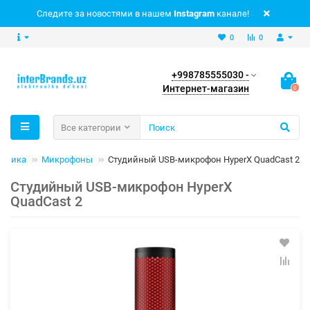
Следите за новостями в нашем
Instagram
канале!
0
0
+998785555030 -
Интернет-магазин
0
Все категории
ехника
Микрофоны
Студийный USB-микрофон HyperX QuadCast 2
Студийный USB-микрофон HyperX
QuadCast 2