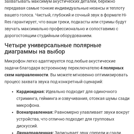
захватывать максимум акустических деталей, бережно
передавая самые тонкие индивидуальные нюансы и теплоту
вашего голоса. Чистый, глубокий и сочный звук в формате Hi-
Res гарантирует, что ваши треки, подкасты или стримы будут
звучать максимально профессионально и сопоставимо с
дорогостоящим студийным оборудованием.
Четыре универсальные полярные
диаграммы на выбор
Микрофон легко адаптируется под любые акустические
задачи благодаря встроенному переключателю
4 полярных
схем направленности
. Вы можете мгновенно оптимизировать
процесс захвата звука под конкретный сценарий:
Кардиоидная:
Идеально подходит для одиночного
стриминга, гейминга и озвучивания, отсекая шумы сзади
микрофона.
Всенаправленная:
Равномерно улавливает звуки вокруг
устройства, что отлично подходит для групповых
дискуссий.
Двунаправленная:
Записывает звук спереди и сзади,