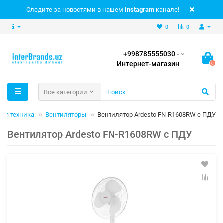
Следите за новостями в нашем
Instagram
канале!
0
0
+998785555030 -
Интернет-магазин
0
Все категории
ая техника
Вентиляторы
Вентилятор Ardesto FN-R1608RW с ПДУ
Вентилятор Ardesto FN-R1608RW с ПДУ