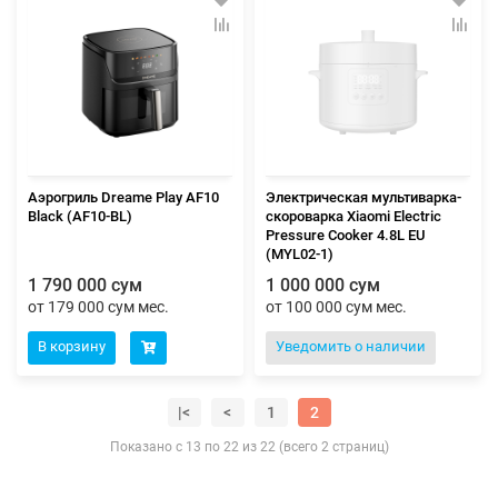
Аэрогриль Dreame Play AF10
Электрическая мультиварка-
Black (AF10-BL)
скороварка Xiaomi Electric
Pressure Cooker 4.8L EU
(MYL02-1)
1 790 000 сум
1 000 000 сум
от 179 000 сум мес.
от 100 000 сум мес.
В корзину
Уведомить о наличии
|<
<
1
2
Показано с 13 по 22 из 22 (всего 2 страниц)